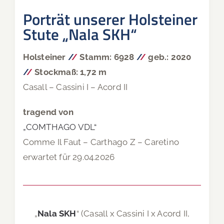
Porträt unserer Holsteiner
Stute „Nala SKH“
Holsteiner
/
/
Stamm: 6928
/
/
geb.: 2020
/
/
Stockmaß: 1,72 m
Casall – Cassini I – Acord II
tragend von
„COMTHAGO VDL“
Comme Il Faut – Carthago Z – Caretino
erwartet für 29.04.2026
„
Nala SKH
“ (Casall x Cassini I x Acord II,