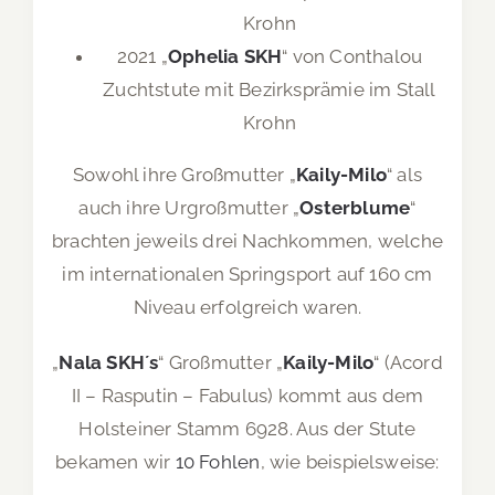
Krohn
2021 „
Ophelia SKH
“ von Conthalou
Zuchtstute mit Bezirksprämie im Stall
Krohn
Sowohl ihre Großmutter „
Kaily-Milo
“ als
auch ihre Urgroßmutter „
Osterblume
“
brachten jeweils drei Nachkommen, welche
im internationalen Springsport auf 160 cm
Niveau erfolgreich waren.
„
Nala SKH´s
“ Großmutter „
Kaily-Milo
“ (Acord
II – Rasputin – Fabulus) kommt aus dem
Holsteiner Stamm 6928. Aus der Stute
bekamen wir
10 Fohlen
, wie beispielsweise: