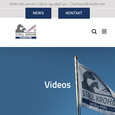
Zum
Rufen Sie uns an/ Call us
+49 4856 372
.
|
hoefs@stall-krohn.com
Inhalt
NEWS
KONTAKT
springen
Videos