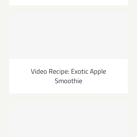
Video Recipe: Exotic Apple
Smoothie
Video Recipe: Exotic Apple
Smoothie
Video Recipe: Making Low Carb
Fathead Pizza