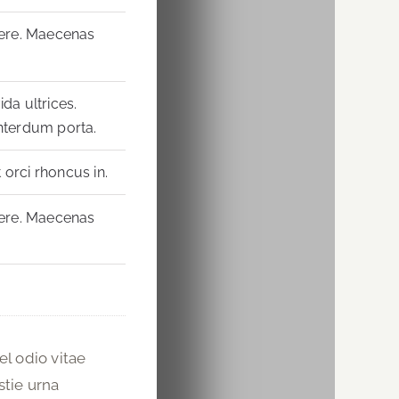
uere. Maecenas
da ultrices.
interdum porta.
 orci rhoncus in.
uere. Maecenas
l odio vitae
stie urna