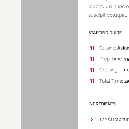
bibendum nunc eg
suscipit volutpat
STARTING GUIDE
Cuisine:
Asia
Prep Time:
25
Cooking Tim
Total Time:
4
INGREDIENTS
1/2 Curabitu