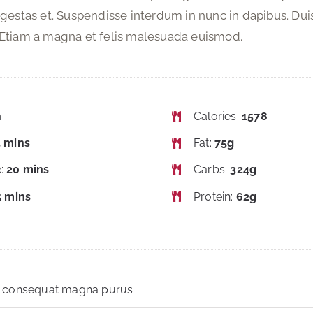
estas et. Suspendisse interdum in nunc in dapibus. Dui
. Etiam a magna et felis malesuada euismod.
n
Calories:
1578
 mins
Fat:
75g
e:
20 mins
Carbs:
324g
5 mins
Protein:
62g
r consequat magna purus