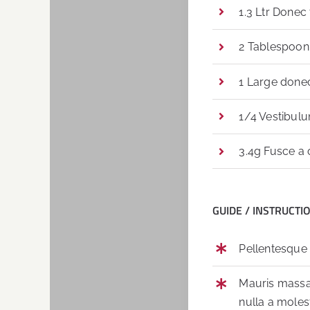
1.3 Ltr Donec
2 Tablespoon N
1 Large donec
1/4 Vestibulu
3.4g Fusce a 
GUIDE / INSTRUCTI
Pellentesque n
Mauris massa 
nulla a moles