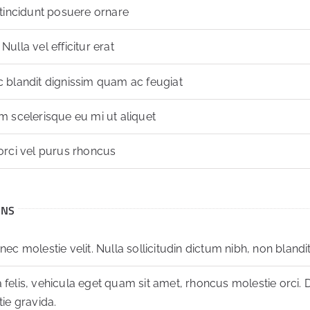
 tincidunt posuere ornare
ulla vel efficitur erat
 blandit dignissim quam ac feugiat
m scelerisque eu mi ut aliquet
orci vel purus rhoncus
ONS
ec molestie velit. Nulla sollicitudin dictum nibh, non blandit
felis, vehicula eget quam sit amet, rhoncus molestie orci. 
tie gravida.