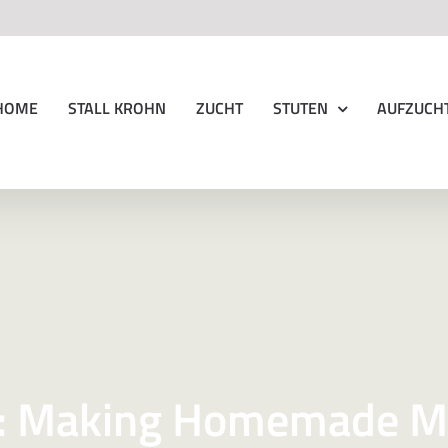
HOME
STALL KROHN
ZUCHT
STUTEN
AUFZUCH
e: Making Homemade 