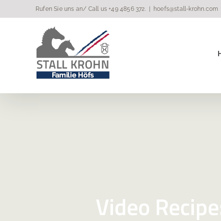
Zum
Rufen Sie uns an/ Call us
+49 4856 372
.
|
hoefs@stall-krohn.com
Inhalt
springen
Video Recip