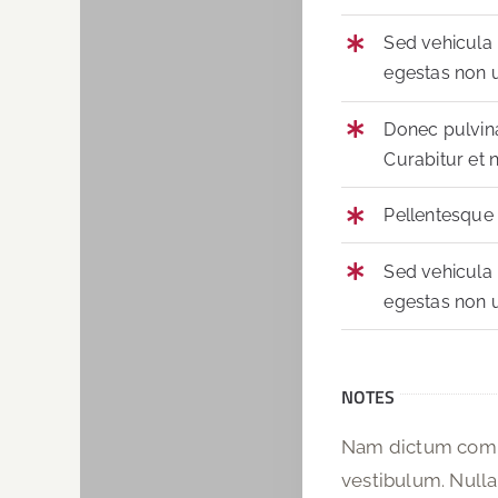
Sed vehicula
egestas non u
Donec pulvina
Curabitur et n
Pellentesque n
Sed vehicula
egestas non u
NOTES
Nam dictum commo
vestibulum. Nulla