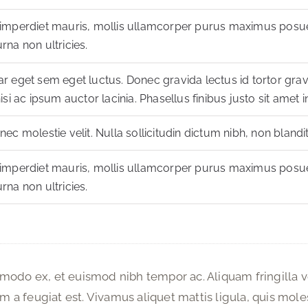
 imperdiet mauris, mollis ullamcorper purus maximus pos
rna non ultricies.
r eget sem eget luctus. Donec gravida lectus id tortor gravi
isi ac ipsum auctor lacinia. Phasellus finibus justo sit amet 
ec molestie velit. Nulla sollicitudin dictum nibh, non blandit
 imperdiet mauris, mollis ullamcorper purus maximus pos
rna non ultricies.
do ex, et euismod nibh tempor ac. Aliquam fringilla ve
m a feugiat est. Vivamus aliquet mattis ligula, quis mole