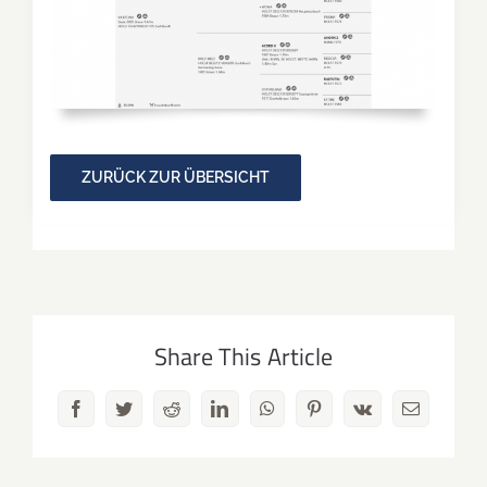
ZURÜCK ZUR ÜBERSICHT
Share This Article
Facebook
Twitter
Reddit
LinkedIn
WhatsApp
Pinterest
Vk
E-
Mail