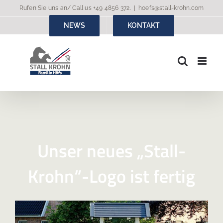
Zum
Rufen Sie uns an/ Call us
+49 4856 372
.
|
hoefs@stall-krohn.com
Inhalt
NEWS
KONTAKT
springen
Unser neues „Stall-
Krohn“-Logo ist fertig